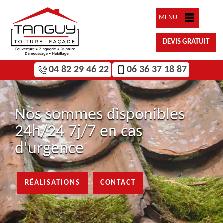
MENU
DEVIS GRATUIT
04 82 29 46 22
06 36 37 18 87
Nos sommes disponibles
24h/24 7j/7 en cas
d'urgence
RÉALISATIONS
CONTACT