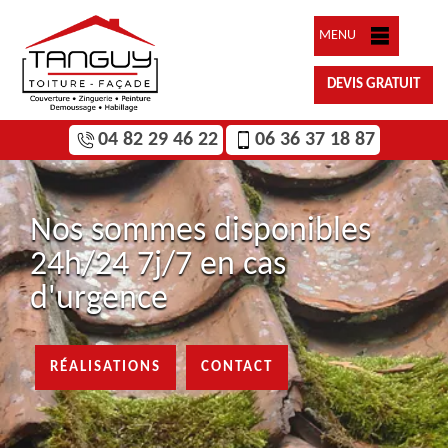
MENU
DEVIS GRATUIT
04 82 29 46 22
06 36 37 18 87
Nos sommes disponibles
24h/24 7j/7 en cas
d'urgence
RÉALISATIONS
CONTACT