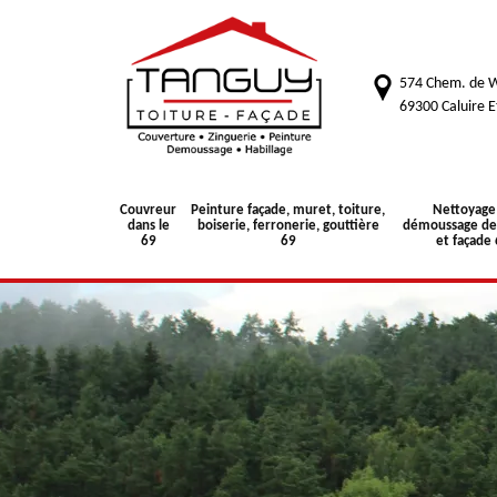
574 Chem. de W
69300 Caluire E
Couvreur
Peinture façade, muret, toiture,
Nettoyage
dans le
boiserie, ferronerie, gouttière
démoussage de 
69
69
et façade