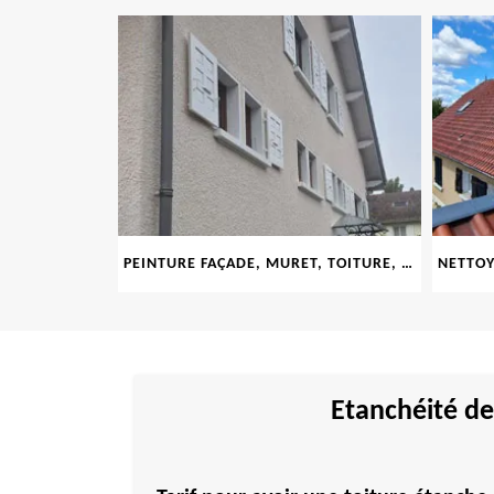
LE 69
PEINTURE FAÇADE, MURET, TOITURE, BOISERIE, FERRONERIE, GOUTTIÈRE 69
Etanchéité de 