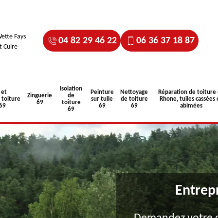
ette Fays
04 82 29 46 22
06 36 37 18 87
t Cuire
Isolation
 et
Peinture
Nettoyage
Réparation de toiture
Zinguerie
de
toiture
sur tuile
de toiture
Rhone, tuiles cassées 
69
toiture
 69
69
69
abimées
69
Entrep