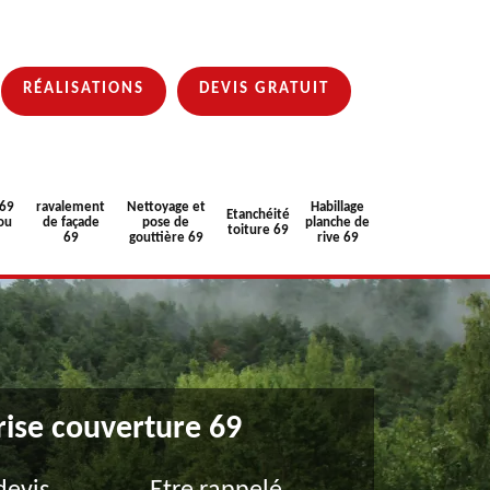
RÉALISATIONS
DEVIS GRATUIT
 69
ravalement
Nettoyage et
Habillage
Etanchéité
ou
de façade
pose de
planche de
toiture 69
69
gouttière 69
rive 69
rise couverture 69