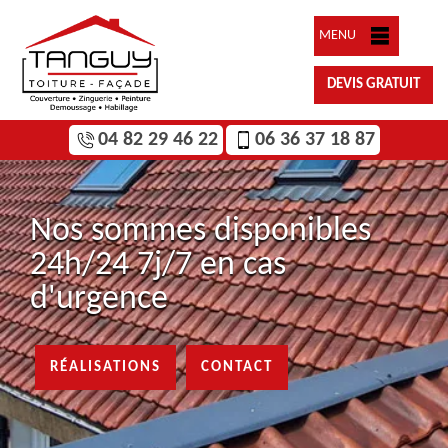
MENU
DEVIS GRATUIT
04 82 29 46 22
06 36 37 18 87
Nos sommes disponibles
24h/24 7j/7 en cas
d'urgence
RÉALISATIONS
CONTACT