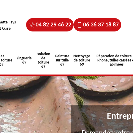
ette Fays
04 82 29 46 22
06 36 37 18 87
t Cuire
Isolation
 et
Peinture
Nettoyage
Réparation de toiture
Zinguerie
de
toiture
sur tuile
de toiture
Rhone, tuiles cassées 
69
toiture
 69
69
69
abimées
69
Entrep