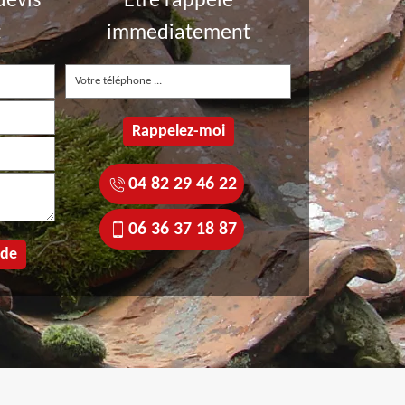
devis
Etre rappelé
t
immediatement
04 82 29 46 22
06 36 37 18 87