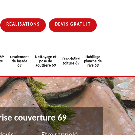
RÉALISATIONS
DEVIS GRATUIT
 69
ravalement
Nettoyage et
Habillage
Etanchéité
ou
de façade
pose de
planche de
toiture 69
69
gouttière 69
rive 69
rise couverture 69