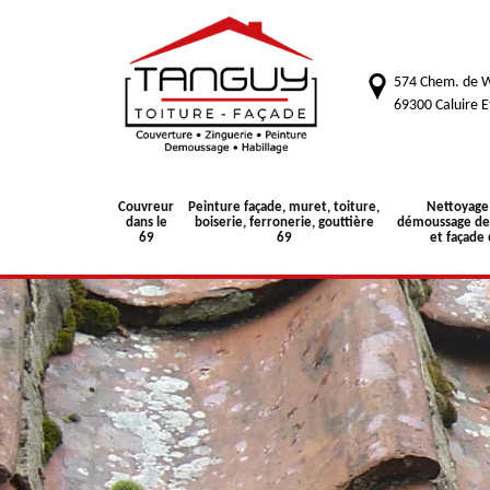
574 Chem. de W
69300 Caluire E
Couvreur
Peinture façade, muret, toiture,
Nettoyage
dans le
boiserie, ferronerie, gouttière
démoussage de 
69
69
et façade