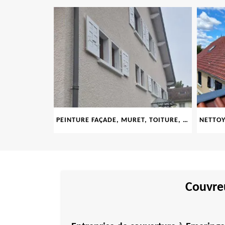
69
PEINTURE FAÇADE, MURET, TOITURE, BOISERIE, FERRONERIE, GOUTTIÈRE 69
Couvreu