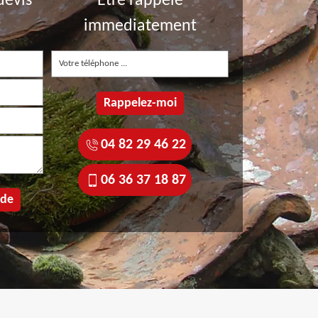
devis
Etre rappelé
t
immediatement
04 82 29 46 22
06 36 37 18 87