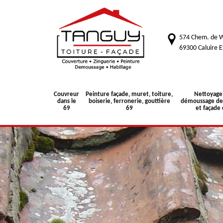
574 Chem. de W
69300 Caluire E
Couvreur
Peinture façade, muret, toiture,
Nettoyage
dans le
boiserie, ferronerie, gouttière
démoussage de 
69
69
et façade