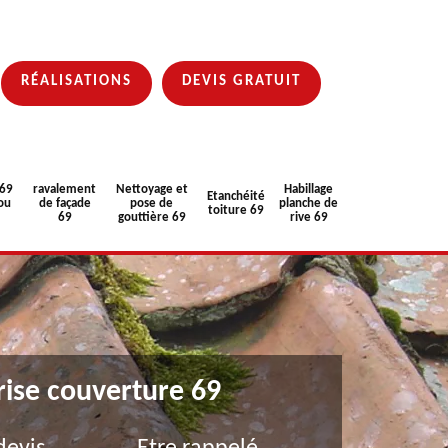
RÉALISATIONS
DEVIS GRATUIT
 69
ravalement
Nettoyage et
Habillage
Etanchéité
ou
de façade
pose de
planche de
toiture 69
69
gouttière 69
rive 69
rise couverture 69