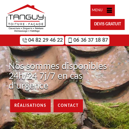
MENU
DEVIS GRATUIT
04 82 29 46 22
06 36 37 18 87
Nos sommes disponibles
24h/24 7j/7 en cas
d'urgence
RÉALISATIONS
CONTACT