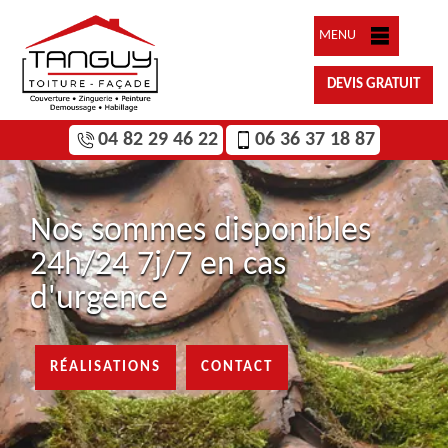
MENU
DEVIS GRATUIT
04 82 29 46 22
06 36 37 18 87
Nos sommes disponibles
24h/24 7j/7 en cas
d'urgence
RÉALISATIONS
CONTACT