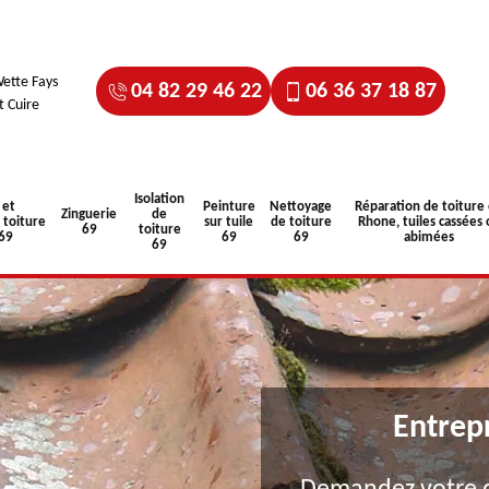
ette Fays
04 82 29 46 22
06 36 37 18 87
t Cuire
Isolation
 et
Peinture
Nettoyage
Réparation de toiture
Zinguerie
de
toiture
sur tuile
de toiture
Rhone, tuiles cassées 
69
toiture
 69
69
69
abimées
69
Entrep