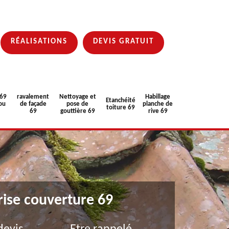
RÉALISATIONS
DEVIS GRATUIT
 69
ravalement
Nettoyage et
Habillage
Etanchéité
ou
de façade
pose de
planche de
toiture 69
69
gouttière 69
rive 69
rise couverture 69