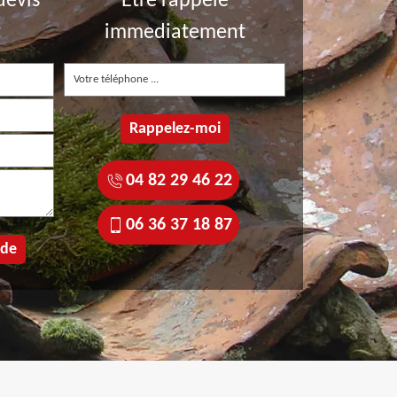
devis
Etre rappelé
t
immediatement
04 82 29 46 22
06 36 37 18 87