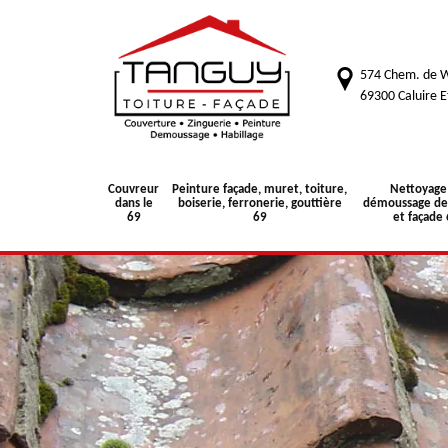
574 Chem. de W
69300 Caluire E
Couvreur
Peinture façade, muret, toiture,
Nettoyage
dans le
boiserie, ferronerie, gouttière
démoussage de 
69
69
et façade