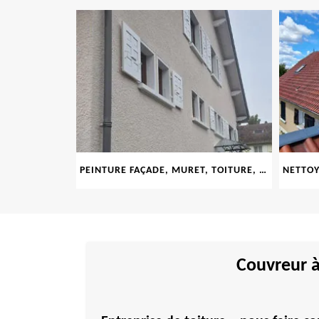
LE 69
PEINTURE FAÇADE, MURET, TOITURE, BOISERIE, FERRONERIE, GOUTTIÈRE 69
Couvreur à