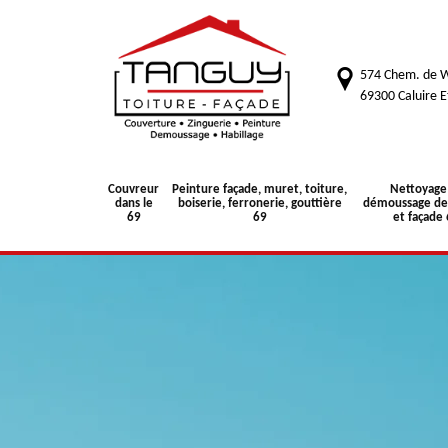
574 Chem. de W
69300 Caluire E
Couvreur
Peinture façade, muret, toiture,
Nettoyage
dans le
boiserie, ferronerie, gouttière
démoussage de 
69
69
et façade