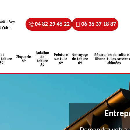
ette Fays
04 82 29 46 22
06 36 37 18 87
t Cuire
Isolation
 et
Peinture
Nettoyage
Réparation de toiture
Zinguerie
de
toiture
sur tuile
de toiture
Rhone, tuiles cassées 
69
toiture
 69
69
69
abimées
69
Entrep