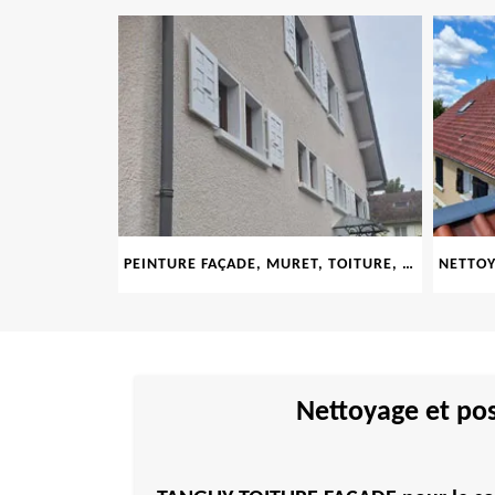
LE 69
PEINTURE FAÇADE, MURET, TOITURE, BOISERIE, FERRONERIE, GOUTTIÈRE 69
Nettoyage et pos