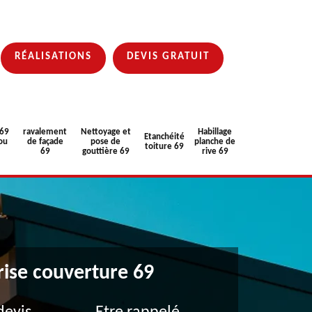
RÉALISATIONS
DEVIS GRATUIT
 69
ravalement
Nettoyage et
Habillage
Etanchéité
ou
de façade
pose de
planche de
toiture 69
69
gouttière 69
rive 69
rise couverture 69