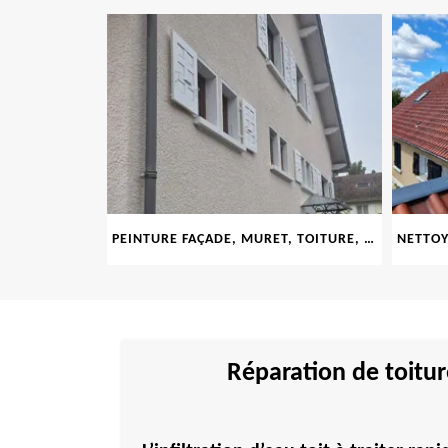
LE 69
PEINTURE FAÇADE, MURET, TOITURE, BOISERIE, FERRONERIE, GOUTTIÈRE 69
Réparation de toitur