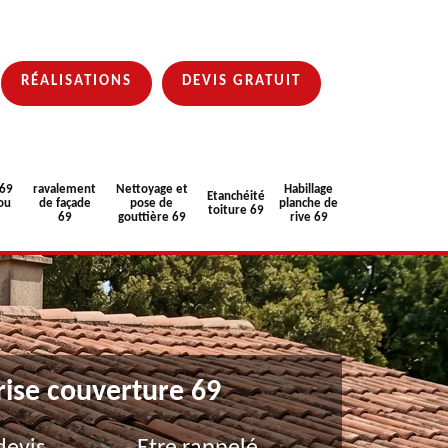
RÉALISATIONS
DEVIS GRATUIT
 69
ravalement
Nettoyage et
Habillage
Etanchéité
ou
de façade
pose de
planche de
toiture 69
69
gouttière 69
rive 69
rise couverture 69