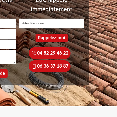
devis
Etre rappelé
t
immediatement
04 82 29 46 22
06 36 37 18 87