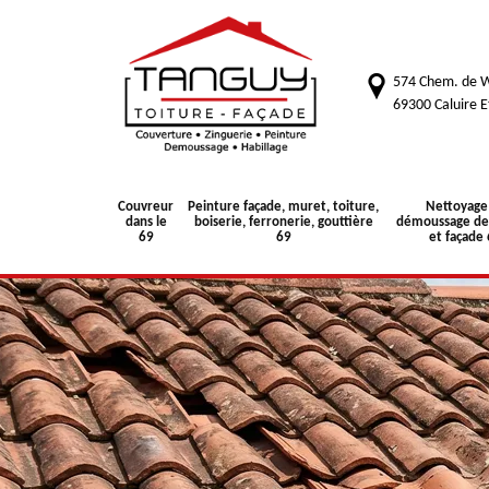
574 Chem. de W
69300 Caluire E
Couvreur
Peinture façade, muret, toiture,
Nettoyage
dans le
boiserie, ferronerie, gouttière
démoussage de 
69
69
et façade