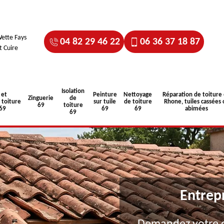
ette Fays
04 82 29 46 22
06 36 37 18 87
t Cuire
Isolation
 et
Peinture
Nettoyage
Réparation de toiture
Zinguerie
de
toiture
sur tuile
de toiture
Rhone, tuiles cassées 
69
toiture
 69
69
69
abimées
69
Entrep