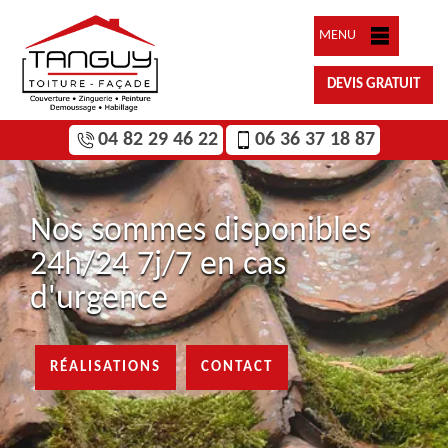
MENU
DEVIS GRATUIT
04 82 29 46 22
06 36 37 18 87
Nos sommes disponibles
24h/24 7j/7 en cas
d'urgence
RÉALISATIONS
CONTACT