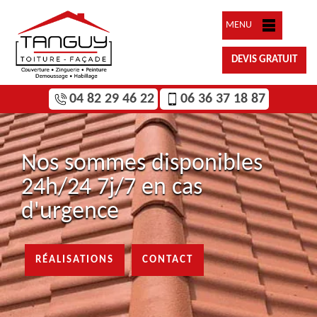
MENU
DEVIS GRATUIT
04 82 29 46 22
06 36 37 18 87
Nos sommes disponibles
24h/24 7j/7 en cas
d'urgence
RÉALISATIONS
CONTACT