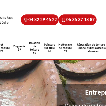
ette Fays
04 82 29 46 22
06 36 37 18 87
t Cuire
Isolation
 et
Peinture
Nettoyage
Réparation de toiture
Zinguerie
de
toiture
sur tuile
de toiture
Rhone, tuiles cassées 
69
toiture
 69
69
69
abimées
69
Entrep