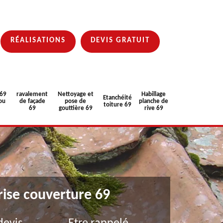
RÉALISATIONS
DEVIS GRATUIT
 69
ravalement
Nettoyage et
Habillage
Etanchéité
ou
de façade
pose de
planche de
toiture 69
69
gouttière 69
rive 69
rise couverture 69