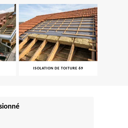
ISOLATION DE TOITURE 69
PEINTU
ssionné