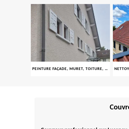
E 69
PEINTURE FAÇADE, MURET, TOITURE, BOISERIE, FERRONERIE, GOUTTIÈRE 69
Couvre