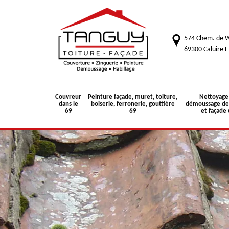
574 Chem. de W
69300 Caluire E
Couvreur
Peinture façade, muret, toiture,
Nettoyage
dans le
boiserie, ferronerie, gouttière
démoussage de 
69
69
et façade