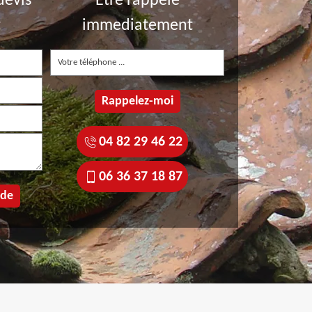
devis
Etre rappelé
t
immediatement
04 82 29 46 22
06 36 37 18 87