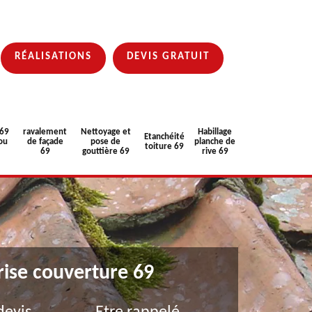
RÉALISATIONS
DEVIS GRATUIT
 69
ravalement
Nettoyage et
Habillage
Etanchéité
ou
de façade
pose de
planche de
toiture 69
69
gouttière 69
rive 69
rise couverture 69