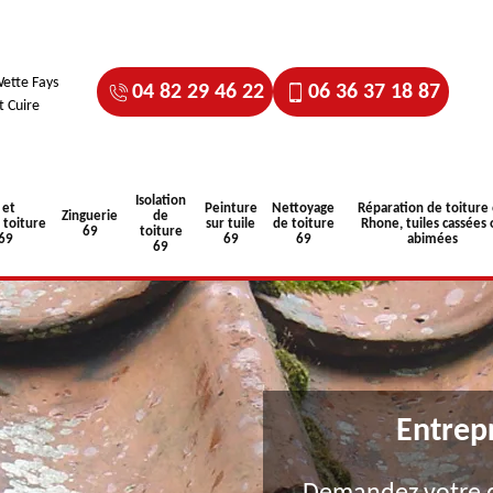
ette Fays
04 82 29 46 22
06 36 37 18 87
t Cuire
Isolation
 et
Peinture
Nettoyage
Réparation de toiture
Zinguerie
de
toiture
sur tuile
de toiture
Rhone, tuiles cassées 
69
toiture
 69
69
69
abimées
69
Entrep