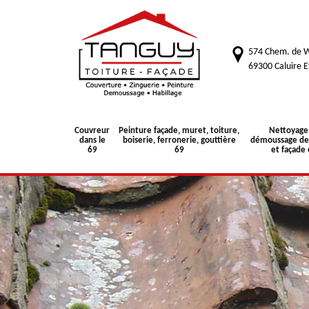
574 Chem. de W
69300 Caluire E
Couvreur
Peinture façade, muret, toiture,
Nettoyage
dans le
boiserie, ferronerie, gouttière
démoussage de 
69
69
et façade