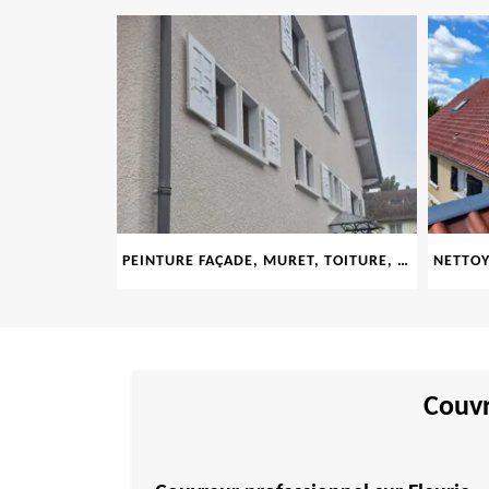
PEINTURE FAÇADE, MURET, TOITURE, BOISERIE, FERRONERIE, GOUTTIÈRE 69
NETTOYAGE ET DÉMOUSSAGE DE TOITURE ET FAÇADE 69
Couvr