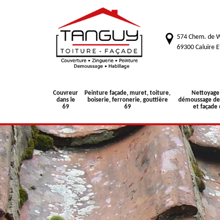
574 Chem. de W
69300 Caluire E
Couvreur
Peinture façade, muret, toiture,
Nettoyage
dans le
boiserie, ferronerie, gouttière
démoussage de 
69
69
et façade