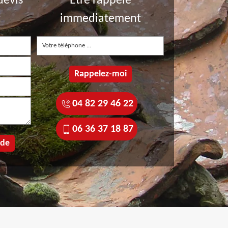
devis
Etre rappelé
t
immediatement
04 82 29 46 22
06 36 37 18 87