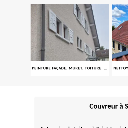
LE 69
PEINTURE FAÇADE, MURET, TOITURE, BOISERIE, FERRONERIE, GOUTTIÈRE 69
Couvreur à S