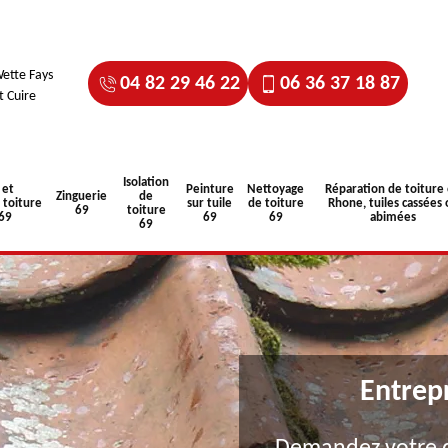
ette Fays
04 82 29 46 22
06 36 37 18 87
t Cuire
Isolation
 et
Peinture
Nettoyage
Réparation de toiture
Zinguerie
de
toiture
sur tuile
de toiture
Rhone, tuiles cassées 
69
toiture
 69
69
69
abimées
69
Entrep