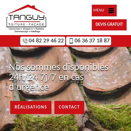
MENU
DEVIS GRATUIT
04 82 29 46 22
06 36 37 18 87
Nos sommes disponibles
24h/24 7j/7 en cas
d'urgence
RÉALISATIONS
CONTACT