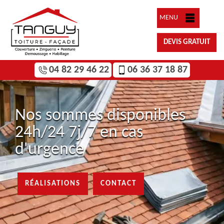
MENU
DEVIS GRATUIT
04 82 29 46 22
06 36 37 18 87
Nos sommes disponibles
24h/24 7j/7 en cas
d'urgence
RÉALISATIONS
CONTACT