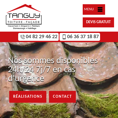
MENU
DEVIS GRATUIT
04 82 29 46 22
06 36 37 18 87
Nos sommes disponibles
24h/24 7j/7 en cas
d'urgence
RÉALISATIONS
CONTACT