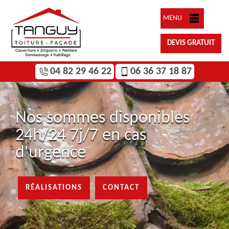
MENU
DEVIS GRATUIT
04 82 29 46 22
06 36 37 18 87
Nos sommes disponibles
24h/24 7j/7 en cas
d'urgence
RÉALISATIONS
CONTACT