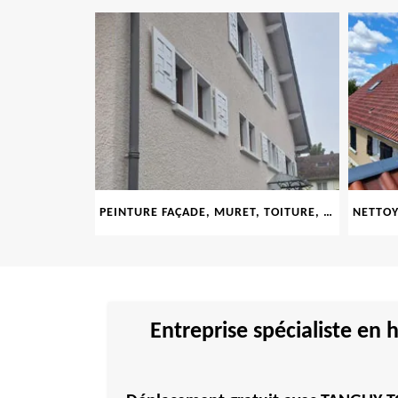
LE 69
PEINTURE FAÇADE, MURET, TOITURE, BOISERIE, FERRONERIE, GOUTTIÈRE 69
Entreprise spécialiste en 