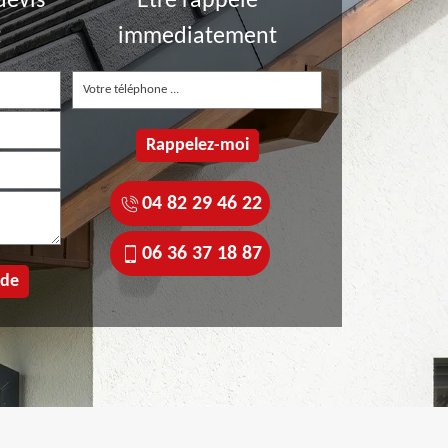
devis
Etre rappelé
t
immediatement
04 82 29 46 22
06 36 37 18 87