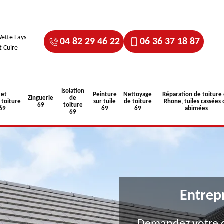
ette Fays
04 82 29 46 22
06 36 37 18 87
t Cuire
Isolation
 et
Peinture
Nettoyage
Réparation de toiture
Zinguerie
de
toiture
sur tuile
de toiture
Rhone, tuiles cassées 
69
toiture
 69
69
69
abimées
69
Entrep