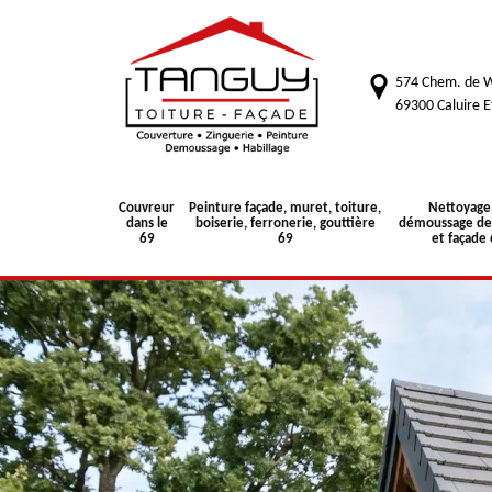
574 Chem. de W
69300 Caluire E
Couvreur
Peinture façade, muret, toiture,
Nettoyage
dans le
boiserie, ferronerie, gouttière
démoussage de 
69
69
et façade