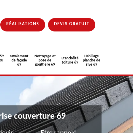
RÉALISATIONS
DEVIS GRATUIT
 69
ravalement
Nettoyage et
Habillage
Etanchéité
ou
de façade
pose de
planche de
toiture 69
69
gouttière 69
rive 69
rise couverture 69