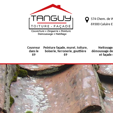
574 Chem. de W
69300 Caluire E
Couvreur
Peinture façade, muret, toiture,
Nettoyage
dans le
boiserie, ferronerie, gouttière
démoussage de 
69
69
et façade