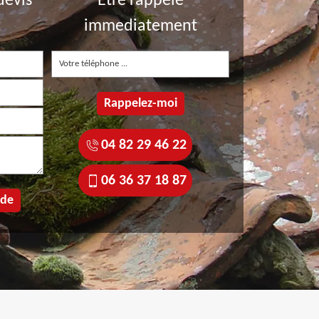
devis
Etre rappelé
t
immediatement
04 82 29 46 22
06 36 37 18 87