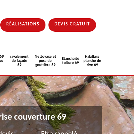
RÉALISATIONS
DEVIS GRATUIT
 69
ravalement
Nettoyage et
Habillage
Etanchéité
ou
de façade
pose de
planche de
toiture 69
69
gouttière 69
rive 69
rise couverture 69