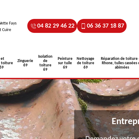
ette Fays
04 82 29 46 22
06 36 37 18 87
t Cuire
Isolation
 et
Peinture
Nettoyage
Réparation de toiture
Zinguerie
de
toiture
sur tuile
de toiture
Rhone, tuiles cassées 
69
toiture
 69
69
69
abimées
69
Entrep