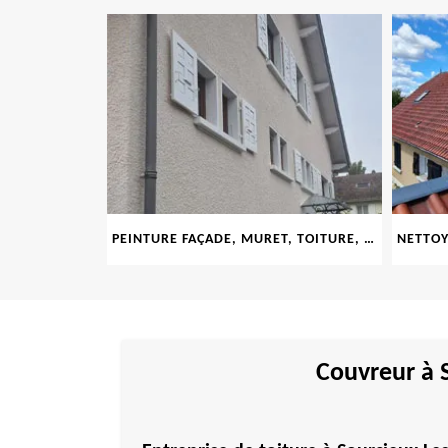
LE 69
PEINTURE FAÇADE, MURET, TOITURE, BOISERIE, FERRONERIE, GOUTTIÈRE 69
Couvreur à 