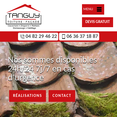
MENU
DEVIS GRATUIT
04 82 29 46 22
06 36 37 18 87
Nos sommes disponibles
24h/24 7j/7 en cas
d'urgence
RÉALISATIONS
CONTACT