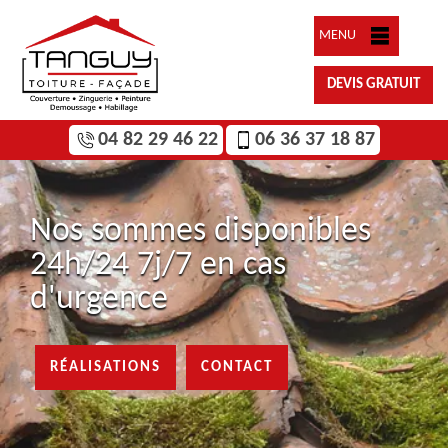
MENU
DEVIS GRATUIT
04 82 29 46 22
06 36 37 18 87
Nos sommes disponibles
24h/24 7j/7 en cas
d'urgence
RÉALISATIONS
CONTACT