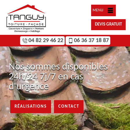
MENU
DEVIS GRATUIT
04 82 29 46 22
06 36 37 18 87
Nos sommes disponibles
24h/24 7j/7 en cas
d'urgence
RÉALISATIONS
CONTACT