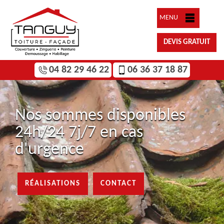
MENU
DEVIS GRATUIT
04 82 29 46 22
06 36 37 18 87
Nos sommes disponibles
24h/24 7j/7 en cas
d'urgence
RÉALISATIONS
CONTACT