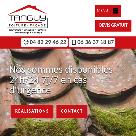
MENU
DEVIS GRATUIT
04 82 29 46 22
06 36 37 18 87
Nos sommes disponibles
24h/24 7j/7 en cas
d'urgence
RÉALISATIONS
CONTACT