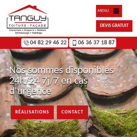
MENU
DEVIS GRATUIT
04 82 29 46 22
06 36 37 18 87
Nos sommes disponibles
24h/24 7j/7 en cas
d'urgence
RÉALISATIONS
CONTACT