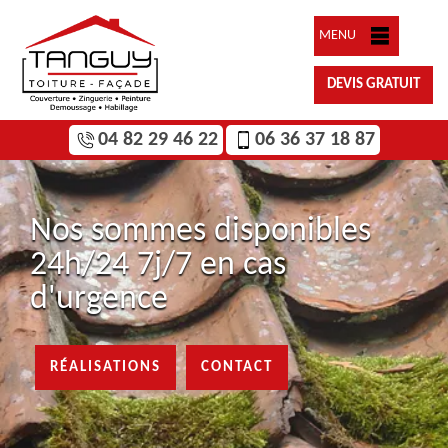
MENU
DEVIS GRATUIT
04 82 29 46 22
06 36 37 18 87
Nos sommes disponibles
24h/24 7j/7 en cas
d'urgence
RÉALISATIONS
CONTACT