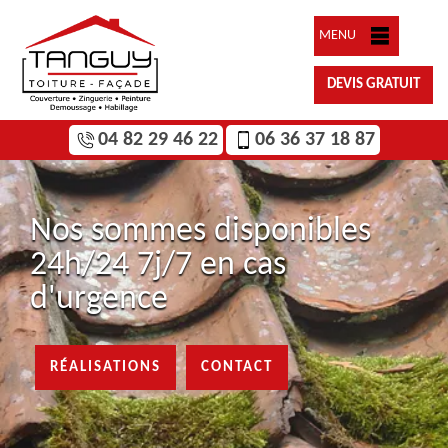
MENU
DEVIS GRATUIT
04 82 29 46 22
06 36 37 18 87
Nos sommes disponibles
24h/24 7j/7 en cas
d'urgence
RÉALISATIONS
CONTACT