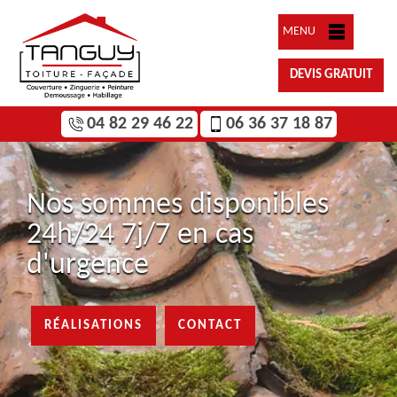
MENU
DEVIS GRATUIT
04 82 29 46 22
06 36 37 18 87
Nos sommes disponibles
24h/24 7j/7 en cas
d'urgence
RÉALISATIONS
CONTACT