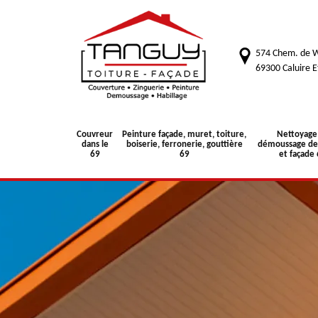
574 Chem. de W
69300 Caluire E
Couvreur
Peinture façade, muret, toiture,
Nettoyage
dans le
boiserie, ferronerie, gouttière
démoussage de 
69
69
et façade