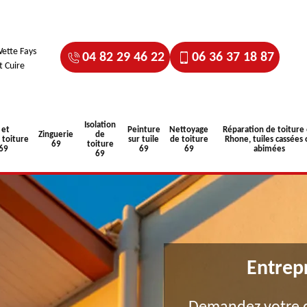
ette Fays
04 82 29 46 22
06 36 37 18 87
t Cuire
Isolation
 et
Peinture
Nettoyage
Réparation de toiture
Zinguerie
de
toiture
sur tuile
de toiture
Rhone, tuiles cassées 
69
toiture
 69
69
69
abimées
69
Entrep