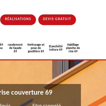
RÉALISATIONS
DEVIS GRATUIT
 69
ravalement
Nettoyage et
Habillage
Etanchéité
ou
de façade
pose de
planche de
toiture 69
69
gouttière 69
rive 69
rise couverture 69