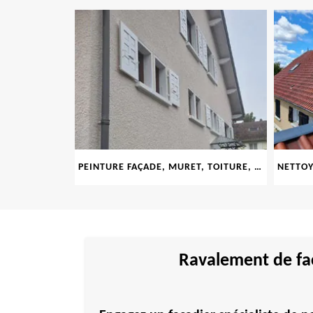
LE 69
PEINTURE FAÇADE, MURET, TOITURE, BOISERIE, FERRONERIE, GOUTTIÈRE 69
Ravalement de faç