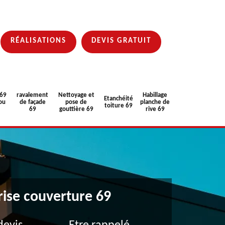
RÉALISATIONS
DEVIS GRATUIT
 69
ravalement
Nettoyage et
Habillage
Etanchéité
ou
de façade
pose de
planche de
toiture 69
69
gouttière 69
rive 69
rise couverture 69