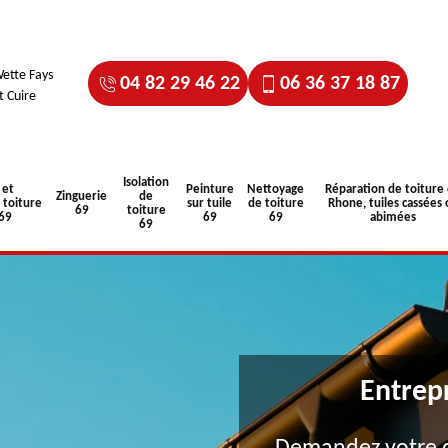
ette Fays
04 82 29 46 22
06 36 37 18 87
t Cuire
Isolation
 et
Peinture
Nettoyage
Réparation de toiture
Zinguerie
de
toiture
sur tuile
de toiture
Rhone, tuiles cassées 
69
toiture
 69
69
69
abimées
69
Entrep