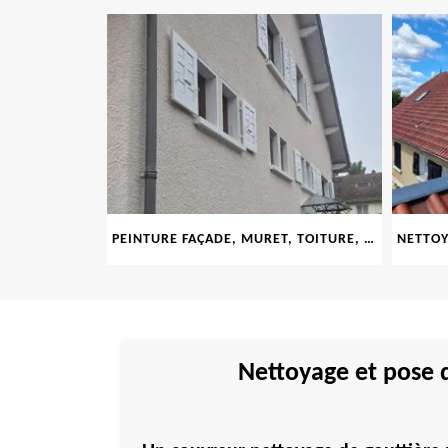
LE 69
PEINTURE FAÇADE, MURET, TOITURE, BOISERIE, FERRONERIE, GOUTTIÈRE 69
Nettoyage et pose d