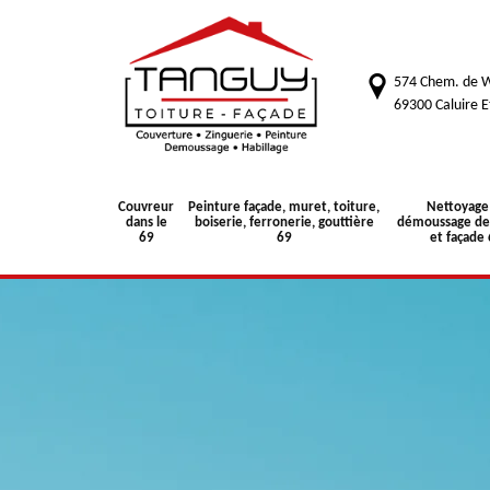
574 Chem. de W
69300 Caluire E
Couvreur
Peinture façade, muret, toiture,
Nettoyage
dans le
boiserie, ferronerie, gouttière
démoussage de 
69
69
et façade