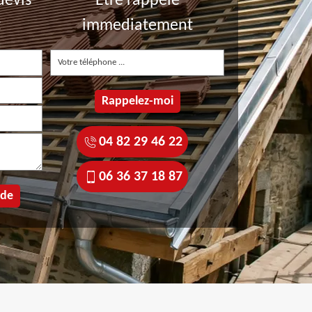
devis
Etre rappelé
t
immediatement
04 82 29 46 22
06 36 37 18 87