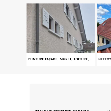
LE 69
PEINTURE FAÇADE, MURET, TOITURE, BOISERIE, FERRONERIE, GOUTTIÈRE 69