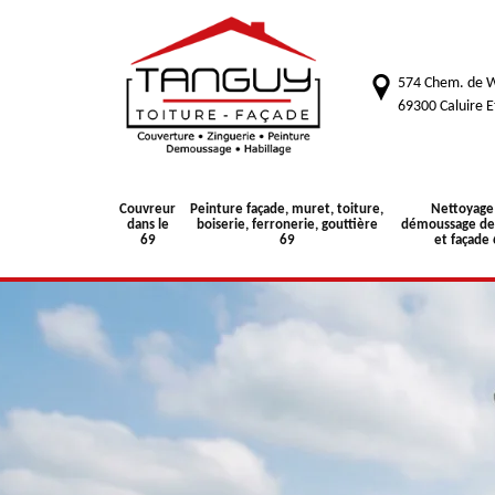
574 Chem. de W
69300 Caluire E
Couvreur
Peinture façade, muret, toiture,
Nettoyage
dans le
boiserie, ferronerie, gouttière
démoussage de 
69
69
et façade