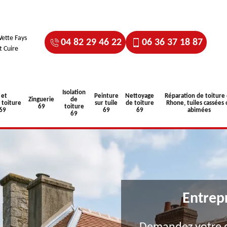
ette Fays
04 82 29 46 22
06 36 37 18 87
t Cuire
Isolation
 et
Peinture
Nettoyage
Réparation de toiture
Zinguerie
de
toiture
sur tuile
de toiture
Rhone, tuiles cassées 
69
toiture
 69
69
69
abimées
69
Entrep