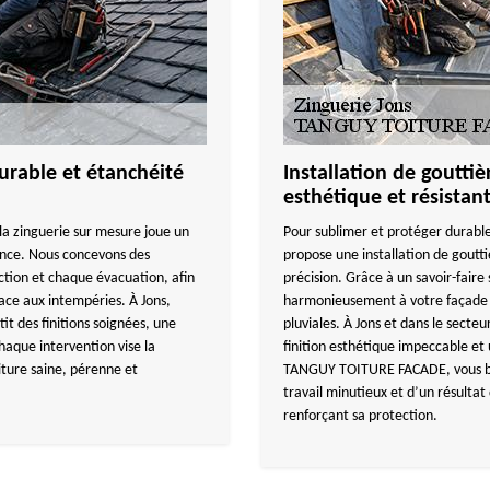
urable et étanchéité
Installation de gouttiè
esthétique et résistan
la zinguerie sur mesure joue un
Pour sublimer et protéger dura
gance. Nous concevons des
propose une installation de goutti
tion et chaque évacuation, afin
précision. Grâce à un savoir-faire
face aux intempéries. À Jons,
harmonieusement à votre façade t
 des finitions soignées, une
pluviales. À Jons et dans le secte
haque intervention vise la
finition esthétique impeccable et
oiture saine, pérenne et
TANGUY TOITURE FACADE, vous bé
travail minutieux et d’un résultat
renforçant sa protection.