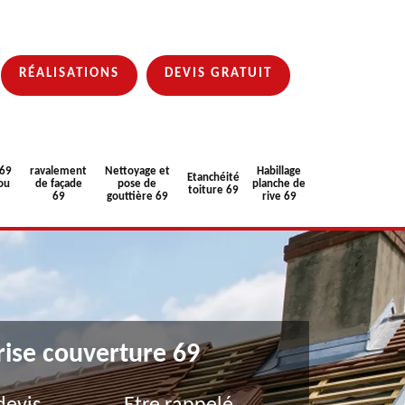
RÉALISATIONS
DEVIS GRATUIT
 69
ravalement
Nettoyage et
Habillage
Etanchéité
ou
de façade
pose de
planche de
toiture 69
69
gouttière 69
rive 69
rise couverture 69