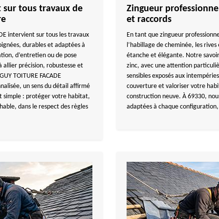
sur tous travaux de
Zingueur professionnel
re
et raccords
 intervient sur tous les travaux
En tant que zingueur profession
oignées, durables et adaptées à
l’habillage de cheminée, les rives 
ation, d’entretien ou de pose
étanche et élégante. Notre savoir
allier précision, robustesse et
zinc, avec une attention particuli
TANGUY TOITURE FACADE
sensibles exposés aux intempéries
lisée, un sens du détail affirmé
couverture et valoriser votre habi
t simple : protéger votre habitat,
construction neuve. À 69330, nous 
chable, dans le respect des règles
adaptées à chaque configuration, 