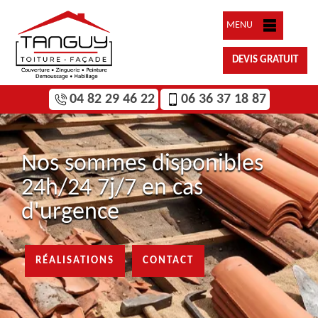
MENU
DEVIS GRATUIT
04 82 29 46 22
06 36 37 18 87
Nos sommes disponibles
24h/24 7j/7 en cas
d'urgence
RÉALISATIONS
CONTACT