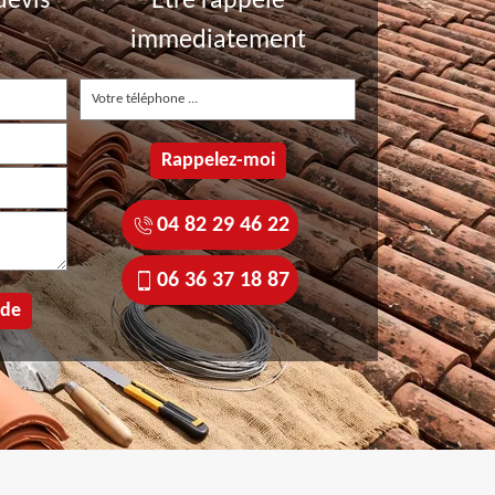
devis
Etre rappelé
t
immediatement
04 82 29 46 22
06 36 37 18 87