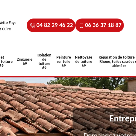
ette Fays
04 82 29 46 22
06 36 37 18 87
t Cuire
Isolation
 et
Peinture
Nettoyage
Réparation de toiture
Zinguerie
de
toiture
sur tuile
de toiture
Rhone, tuiles cassées 
69
toiture
 69
69
69
abimées
69
Entrep