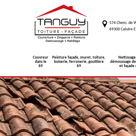
574 Chem. de W
69300 Caluire E
Couvreur
Peinture façade, muret, toiture,
Nettoyage
dans le
boiserie, ferronerie, gouttière
démoussage de 
69
69
et façade