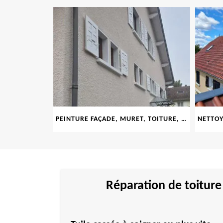
9
PEINTURE FAÇADE, MURET, TOITURE, BOISERIE, FERRONERIE, GOUTTIÈRE 69
Réparation de toiture