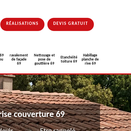
RÉALISATIONS
DEVIS GRATUIT
 69
ravalement
Nettoyage et
Habillage
Etanchéité
ou
de façade
pose de
planche de
toiture 69
69
gouttière 69
rive 69
rise couverture 69