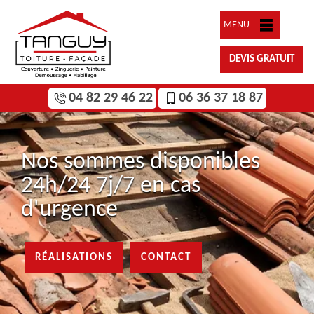
MENU
DEVIS GRATUIT
04 82 29 46 22
06 36 37 18 87
Nos sommes disponibles
24h/24 7j/7 en cas
d'urgence
RÉALISATIONS
CONTACT