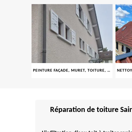
69
PEINTURE FAÇADE, MURET, TOITURE, BOISERIE, FERRONERIE, GOUTTIÈRE 69
Réparation de toiture Sa