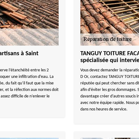
rtisans à Saint
TANGUY TOITURE FACADE
spécialisée qui intervi
éserve l’étanchéité entre les 2
Vous devez demander la réparatio
voquer une infiltration d’eau. La
D Or, contactez TANGUY TOITURE 
e, du fait qu’il faut que la mise
réputée qui peut chercher sans diff
rer, et la réfection aux normes doit
afin d’éviter les gros dommages. Si
 assez difficile de n’enlever le
davantage créer d’autres soucis im
avec notre équipe rapide. Nous po
dans nos heures de service.