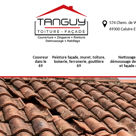
574 Chem. de W
69300 Caluire E
Couvreur
Peinture façade, muret, toiture,
Nettoyage
dans le
boiserie, ferronerie, gouttière
démoussage de 
69
69
et façade