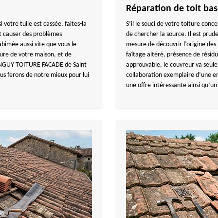
Réparation de toit bas
si votre tuile est cassée, faites-la
S’il le souci de votre toiture conc
ut causer des problèmes
de chercher la source. Il est prud
abimée aussi vite que vous le
mesure de découvrir l’origine des 
ure de votre maison, et de
faîtage altéré, présence de résidus
 TANGUY TOITURE FACADE de Saint
approuvable, le couvreur va seu
s ferons de notre mieux pour lui
collaboration exemplaire d’une ent
une offre intéressante ainsi qu’un