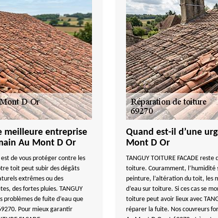
e meilleure entreprise
Quand est-il d’une ur
omain Au Mont D Or
Mont D Or
est de vous protéger contre les
TANGUY TOITURE FACADE reste disp
tre toit peut subir des dégâts
toiture. Couramment, l’humidité s
aturels extrêmes ou des
peinture, l’altération du toit, les
tes, des fortes pluies. TANGUY
d’eau sur toiture. Si ces cas se m
es problèmes de fuite d’eau que
toiture peut avoir lieux avec TA
69270. Pour mieux garantir
réparer la fuite. Nos couvreurs fo