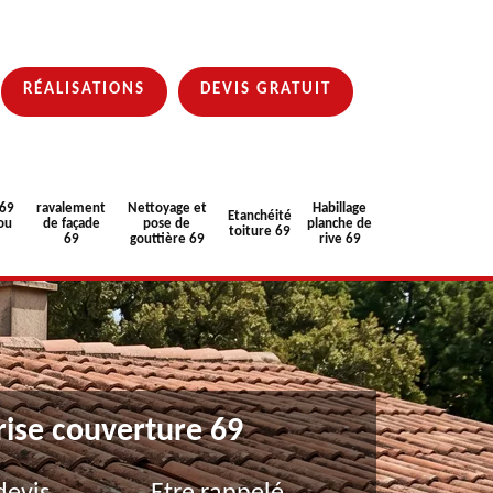
RÉALISATIONS
DEVIS GRATUIT
 69
ravalement
Nettoyage et
Habillage
Etanchéité
ou
de façade
pose de
planche de
toiture 69
69
gouttière 69
rive 69
rise couverture 69