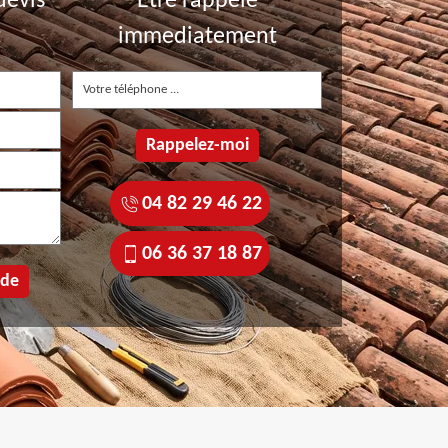
devis
Etre rappelé
t
immediatement
04 82 29 46 22
06 36 37 18 87