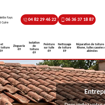
ette Fays
04 82 29 46 22
06 36 37 18 87
t Cuire
Isolation
 et
Peinture
Nettoyage
Réparation de toiture
Zinguerie
de
toiture
sur tuile
de toiture
Rhone, tuiles cassées 
69
toiture
 69
69
69
abimées
69
Entrep