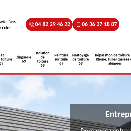
ette Fays
04 82 29 46 22
06 36 37 18 87
t Cuire
Isolation
 et
Peinture
Nettoyage
Réparation de toiture
Zinguerie
de
toiture
sur tuile
de toiture
Rhone, tuiles cassées 
69
toiture
 69
69
69
abimées
69
Entrep