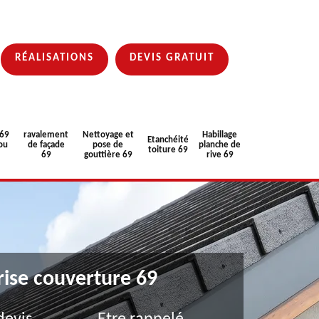
RÉALISATIONS
DEVIS GRATUIT
 69
ravalement
Nettoyage et
Habillage
Etanchéité
ou
de façade
pose de
planche de
toiture 69
69
gouttière 69
rive 69
rise couverture 69