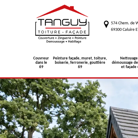
574 Chem. de W
69300 Caluire E
Couvreur
Peinture façade, muret, toiture,
Nettoyage
dans le
boiserie, ferronerie, gouttière
démoussage de 
69
69
et façade