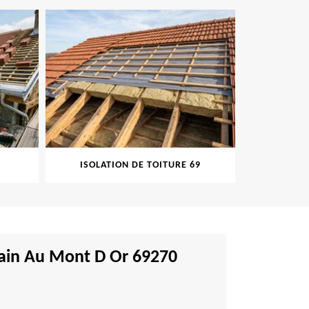
ISOLATION DE TOITURE 69
PEINT
omain Au Mont D Or 69270