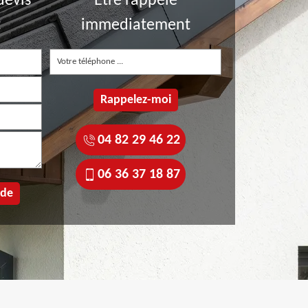
devis
Etre rappelé
t
immediatement
04 82 29 46 22
06 36 37 18 87