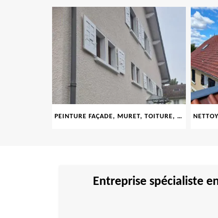
LE 69
PEINTURE FAÇADE, MURET, TOITURE, BOISERIE, FERRONERIE, GOUTTIÈRE 69
Entreprise spécialiste 