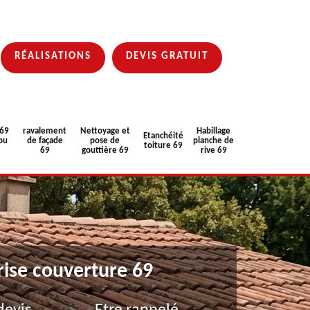
RÉALISATIONS
DEVIS GRATUIT
 69
ravalement
Nettoyage et
Habillage
Etanchéité
ou
de façade
pose de
planche de
toiture 69
69
gouttière 69
rive 69
rise couverture 69