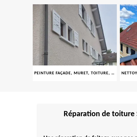
LE 69
PEINTURE FAÇADE, MURET, TOITURE, BOISERIE, FERRONERIE, GOUTTIÈRE 69
Réparation de toiture 