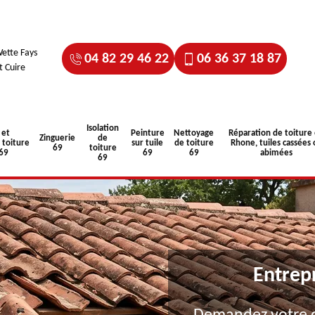
ette Fays
04 82 29 46 22
06 36 37 18 87
t Cuire
Isolation
 et
Peinture
Nettoyage
Réparation de toiture
Zinguerie
de
toiture
sur tuile
de toiture
Rhone, tuiles cassées 
69
toiture
 69
69
69
abimées
69
Entrep