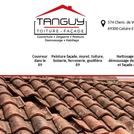
574 Chem. de W
69300 Caluire E
Couvreur
Peinture façade, muret, toiture,
Nettoyage
dans le
boiserie, ferronerie, gouttière
démoussage de 
69
69
et façade