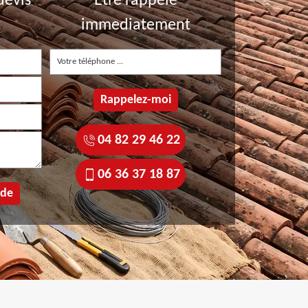
devis
Etre rappelé
t
immediatement
04 82 29 46 22
06 36 37 18 87