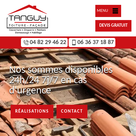
MENU
DEVIS GRATUIT
04 82 29 46 22
06 36 37 18 87
Nos sommes disponibles
24h/24 7j/7 en cas
d'urgence
RÉALISATIONS
CONTACT