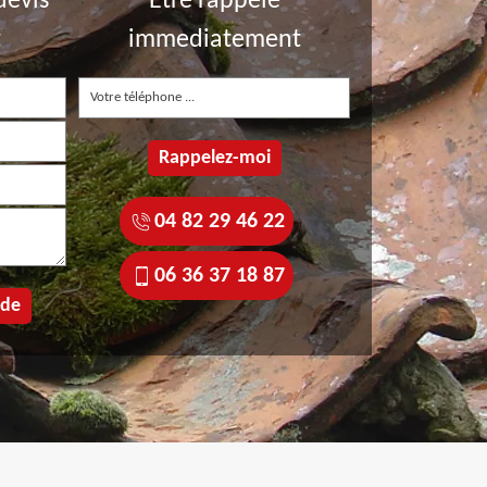
devis
Etre rappelé
t
immediatement
04 82 29 46 22
06 36 37 18 87