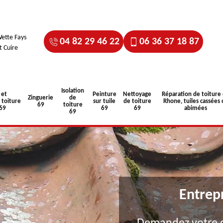
ette Fays
04 82 29 46 22
06 36 37 18 87
t Cuire
Isolation
 et
Peinture
Nettoyage
Réparation de toiture
Zinguerie
de
toiture
sur tuile
de toiture
Rhone, tuiles cassées 
69
toiture
 69
69
69
abimées
69
Entrep