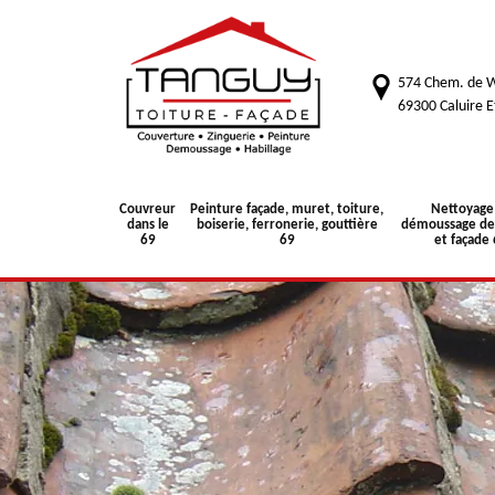
574 Chem. de W
69300 Caluire E
Couvreur
Peinture façade, muret, toiture,
Nettoyage
dans le
boiserie, ferronerie, gouttière
démoussage de 
69
69
et façade