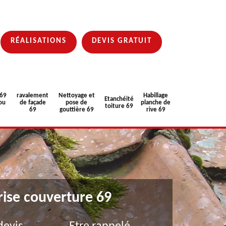
RÉALISATIONS
DEVIS GRATUIT
 69
ravalement
Nettoyage et
Habillage
Etanchéité
ou
de façade
pose de
planche de
toiture 69
69
gouttière 69
rive 69
rise couverture 69