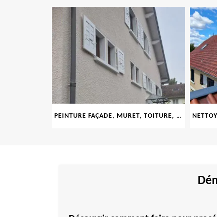
LE 69
PEINTURE FAÇADE, MURET, TOITURE, BOISERIE, FERRONERIE, GOUTTIÈRE 69
Dém