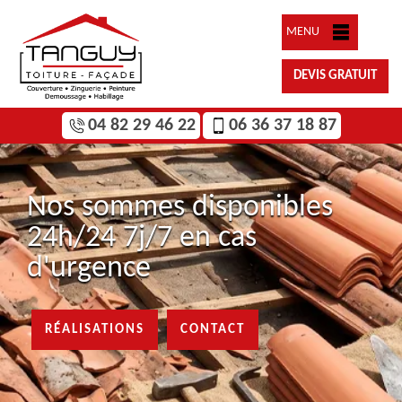
MENU
DEVIS GRATUIT
04 82 29 46 22
06 36 37 18 87
Nos sommes disponibles
24h/24 7j/7 en cas
d'urgence
RÉALISATIONS
CONTACT