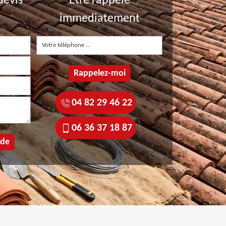
devis
Etre rappelé
t
immediatement
04 82 29 46 22
06 36 37 18 87