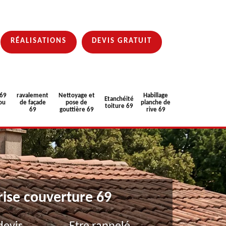
RÉALISATIONS
DEVIS GRATUIT
 69
ravalement
Nettoyage et
Habillage
Etanchéité
ou
de façade
pose de
planche de
toiture 69
69
gouttière 69
rive 69
rise couverture 69