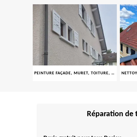
LE 69
PEINTURE FAÇADE, MURET, TOITURE, BOISERIE, FERRONERIE, GOUTTIÈRE 69
Réparation de t