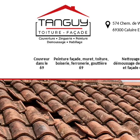
574 Chem. de W
69300 Caluire E
Couvreur
Peinture façade, muret, toiture,
Nettoyage
dans le
boiserie, ferronerie, gouttière
démoussage de 
69
69
et façade