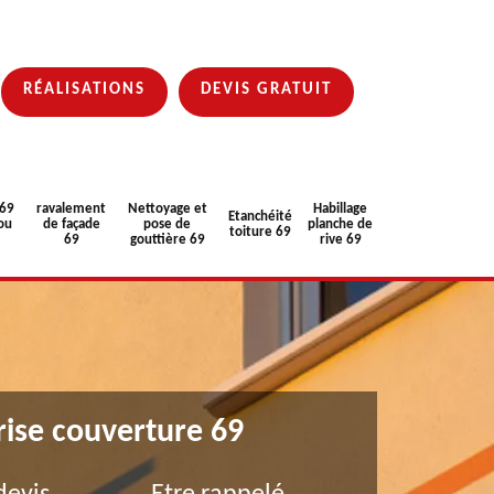
RÉALISATIONS
DEVIS GRATUIT
 69
ravalement
Nettoyage et
Habillage
Etanchéité
ou
de façade
pose de
planche de
toiture 69
69
gouttière 69
rive 69
rise couverture 69