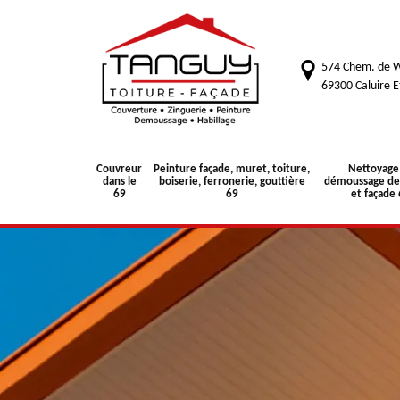
574 Chem. de W
69300 Caluire E
Couvreur
Peinture façade, muret, toiture,
Nettoyage
dans le
boiserie, ferronerie, gouttière
démoussage de 
69
69
et façade