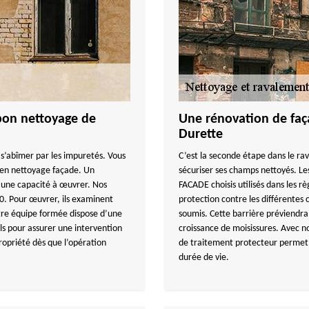
on nettoyage de
Une rénovation de faç
Durette
s’abîmer par les impuretés. Vous
C’est la seconde étape dans le r
 en nettoyage façade. Un
sécuriser ses champs nettoyés. L
 une capacité à œuvrer. Nos
FACADE choisis utilisés dans les r
30. Pour œuvrer, ils examinent
protection contre les différentes 
tre équipe formée dispose d’une
soumis. Cette barrière préviendra 
els pour assurer une intervention
croissance de moisissures. Avec no
opriété dès que l’opération
de traitement protecteur permet d
durée de vie.