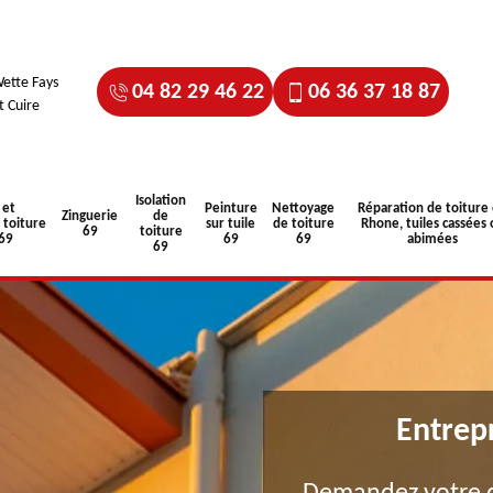
ette Fays
04 82 29 46 22
06 36 37 18 87
t Cuire
Isolation
 et
Peinture
Nettoyage
Réparation de toiture
Zinguerie
de
toiture
sur tuile
de toiture
Rhone, tuiles cassées 
69
toiture
 69
69
69
abimées
69
Entrep