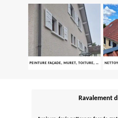
LE 69
PEINTURE FAÇADE, MURET, TOITURE, BOISERIE, FERRONERIE, GOUTTIÈRE 69
Ravalement de