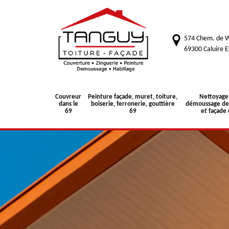
574 Chem. de W
69300 Caluire E
Couvreur
Peinture façade, muret, toiture,
Nettoyage
dans le
boiserie, ferronerie, gouttière
démoussage de 
69
69
et façade