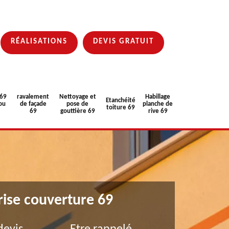
RÉALISATIONS
DEVIS GRATUIT
 69
ravalement
Nettoyage et
Habillage
Etanchéité
ou
de façade
pose de
planche de
toiture 69
69
gouttière 69
rive 69
rise couverture 69