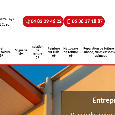
ette Fays
04 82 29 46 22
06 36 37 18 87
t Cuire
Isolation
 et
Peinture
Nettoyage
Réparation de toiture
Zinguerie
de
toiture
sur tuile
de toiture
Rhone, tuiles cassées 
69
toiture
 69
69
69
abimées
69
Entrep