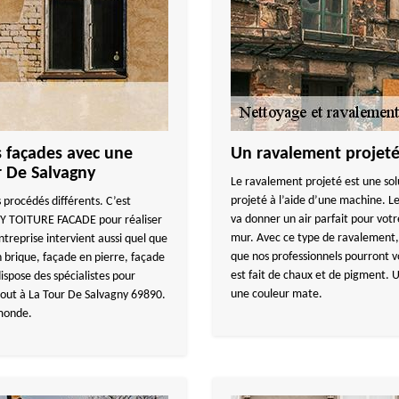
s façades avec une
Un ravalement projeté 
r De Salvagny
Le ravalement projeté est une sol
projeté à l’aide d’une machine. Les
 procédés différents. C’est
va donner un air parfait pour votre
UY TOITURE FACADE pour réaliser
mur. Avec ce type de ravalement, v
ntreprise intervient aussi quel que
que nos professionnels pourront vo
n brique, façade en pierre, façade
est fait de chaux et de pigment. U
pose des spécialistes pour
une couleur mate.
tout à La Tour De Salvagny 69890.
 monde.