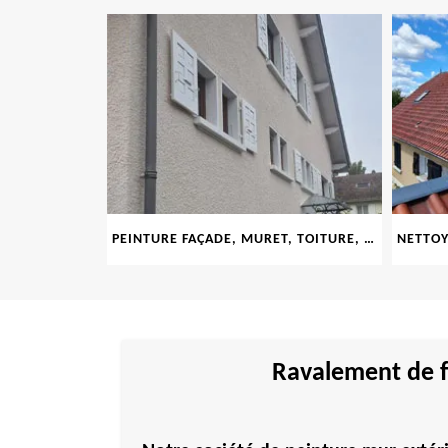
LE 69
PEINTURE FAÇADE, MURET, TOITURE, BOISERIE, FERRONERIE, GOUTTIÈRE 69
Ravalement de f