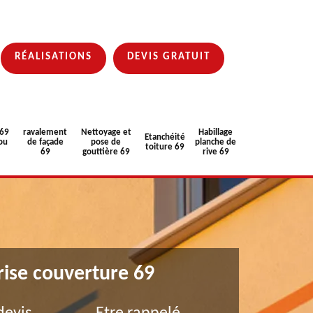
RÉALISATIONS
DEVIS GRATUIT
 69
ravalement
Nettoyage et
Habillage
Etanchéité
ou
de façade
pose de
planche de
toiture 69
69
gouttière 69
rive 69
rise couverture 69