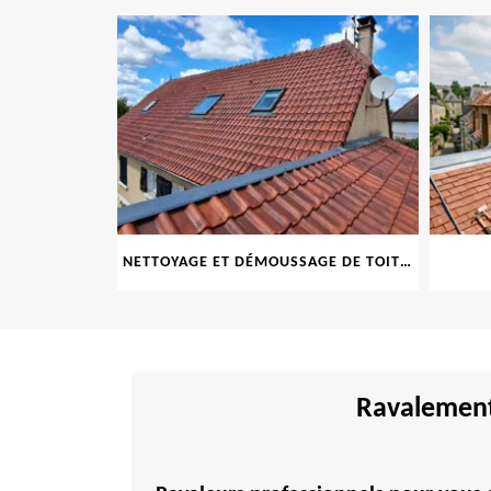
PEINTURE FAÇADE, MURET, TOITURE, BOISERIE, FERRONERIE, GOUTTIÈRE 69
NETTOYAGE ET DÉMOUSSAGE DE TOITURE ET FAÇADE 69
Ravalement 