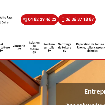
ette Fays
04 82 29 46 22
06 36 37 18 87
t Cuire
Isolation
 et
Peinture
Nettoyage
Réparation de toiture
Zinguerie
de
toiture
sur tuile
de toiture
Rhone, tuiles cassées 
69
toiture
 69
69
69
abimées
69
Entrep