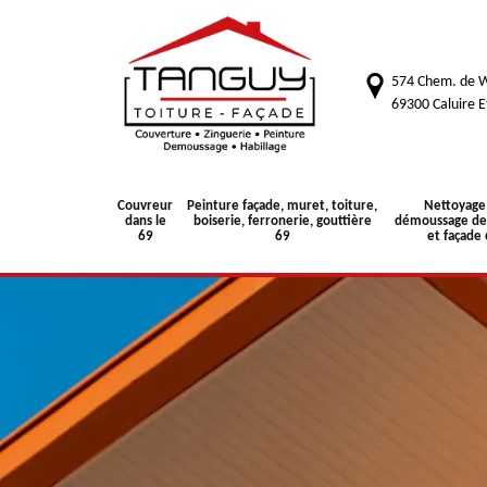
574 Chem. de W
69300 Caluire E
Couvreur
Peinture façade, muret, toiture,
Nettoyage
dans le
boiserie, ferronerie, gouttière
démoussage de 
69
69
et façade