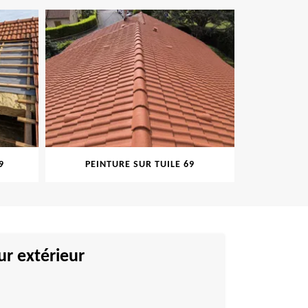
9
PEINTURE SUR TUILE 69
NETTOY
ur extérieur