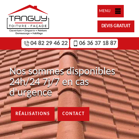
MENU
DEVIS GRATUIT
04 82 29 46 22
06 36 37 18 87
Nos sommes disponibles
24h/24 7j/7 en cas
d'urgence
RÉALISATIONS
CONTACT