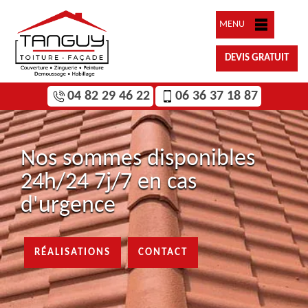
MENU
DEVIS GRATUIT
04 82 29 46 22
06 36 37 18 87
Nos sommes disponibles
24h/24 7j/7 en cas
d'urgence
RÉALISATIONS
CONTACT