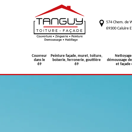
574 Chem. de W
69300 Caluire E
Couvreur
Peinture façade, muret, toiture,
Nettoyage
dans le
boiserie, ferronerie, gouttière
démoussage de 
69
69
et façade