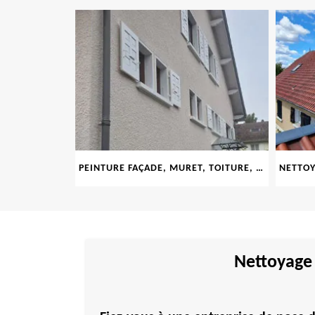
LE 69
PEINTURE FAÇADE, MURET, TOITURE, BOISERIE, FERRONERIE, GOUTTIÈRE 69
Nettoyage 