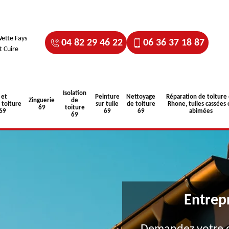
ette Fays
04 82 29 46 22
06 36 37 18 87
t Cuire
Isolation
 et
Peinture
Nettoyage
Réparation de toiture
Zinguerie
de
toiture
sur tuile
de toiture
Rhone, tuiles cassées 
69
toiture
 69
69
69
abimées
69
Entrep