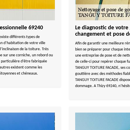
fessionnelle 69240
Le diagnostic de votre
changement et pose de
xiste différents types de
an d’habitation de votre ville
Afin de garantir une meilleure rén
’inclinaison de la toiture. Très
bien se préparer pour chaque int
se sur une corniche, un rebord ou
une entreprise de pose et de nett
 particulière d’être fabriquée
de celle-ci pour repérer chaque fui
’autres existent comme les
TANGUY TOITURE FACADE, ses couvr
 mitoyennes et chéneaux.
gouttière avec des méthodes fiab
TANGUY TOITURE FACADE dispose a
dommage. A Thizy 69240, n’hési