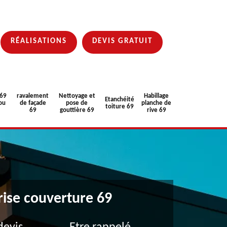
RÉALISATIONS
DEVIS GRATUIT
 69
ravalement
Nettoyage et
Habillage
Etanchéité
ou
de façade
pose de
planche de
toiture 69
69
gouttière 69
rive 69
rise couverture 69